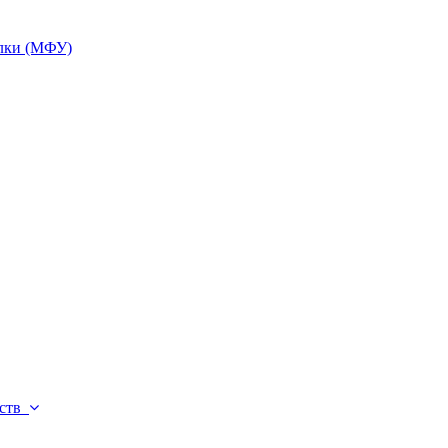
елки (МФУ)
йств