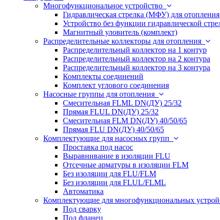
Многофункциональное устройство
Гидравлическая стрелка (МФУ) для отопления
Устройство без функции гидравлической стр
Магнитный уловитель (комплект)
Распределительные коллекторы для отопления
Распределительный коллектор на 1 контур
Распределительный коллектор на 2 контура
Распределительный коллектор на 3 контура
Комплекты соединений
Комплект углового соединения
Насосные группы для отопления
Смесительная FLML DN(ДУ) 25/32
Прямая FLUL DN(ДУ) 25/32
Смесительная FLM DN(ДУ) 40/50/65
Прямая FLU DN(ДУ) 40/50/65
Комплектующие для насосных групп
Проставка под насос
Выравнивание в изоляции FLU
Отсечные арматуры в изоляции FLM
Без изоляции для FLU/FLM
Без изоляции для FLUL/FLML
Автоматика
Комплектующие для многофункциональных устро
Под сварку
Под фланец