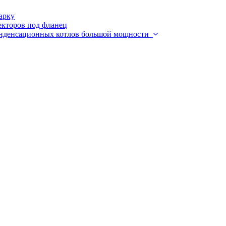
арку
екторов под фланец
конденсационных котлов большой мощности