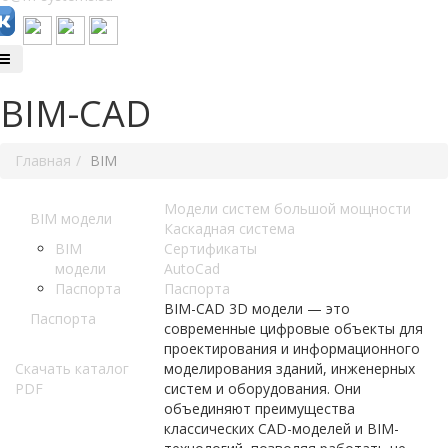
BIM-CAD
Главная
BIM
Модели систем большой мощности
BIM модели
Каскадная система
BIM
Сертификаты
модели
AutoCad
Паспорта
Паспорта
BIM-CAD 3D модели — это
Паспорта
современные цифровые объекты для
проектирования и информационного
Скачать каталог
моделирования зданий, инженерных
PDF
систем и оборудования. Они
объединяют преимущества
классических CAD-моделей и BIM-