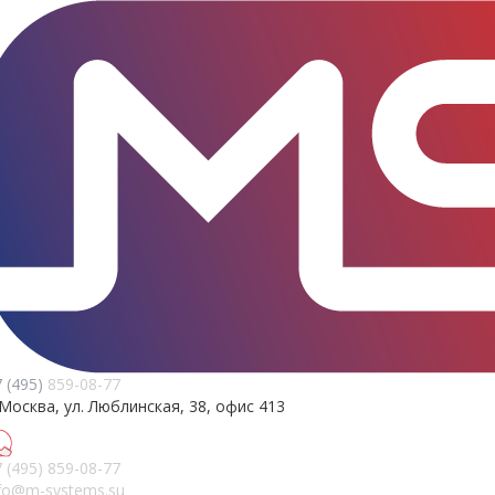
 (495)
859-08-77
 Москва, ул. Люблинская, 38, офис 413
 (495)
859-08-77
nfo@m-systems.su