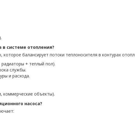
.
а в системе отопления?
о, которое балансирует потоки теплоносителя в контурах отопл
 радиаторы + теплый пол).
рока службы.
уры и расхода.
и, коммерческие объекты).
яционного насоса?
лючает: