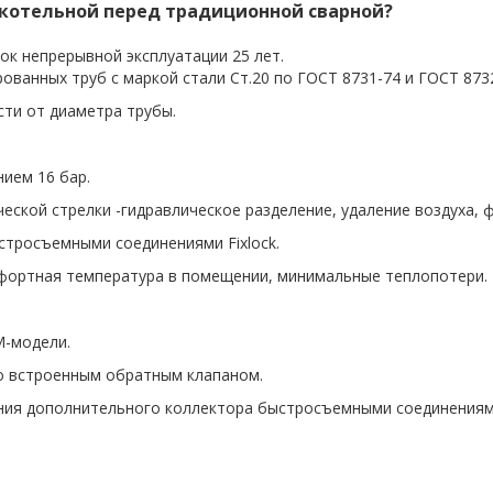
 котельной перед традиционной сварной?
ок непрерывной эксплуатации 25 лет.
ванных труб с маркой стали Ст.20 по ГОСТ 8731-74 и ГОСТ 8732
сти от диаметра трубы.
ием 16 бар.
ской стрелки -гидравлическое разделение, удаление воздуха, 
стросъемными соединениями Fixlock.
фортная температура в помещении, минимальные теплопотери.
M-модели.
со встроенным обратным клапаном.
ния дополнительного коллектора быстросъемными соединениям