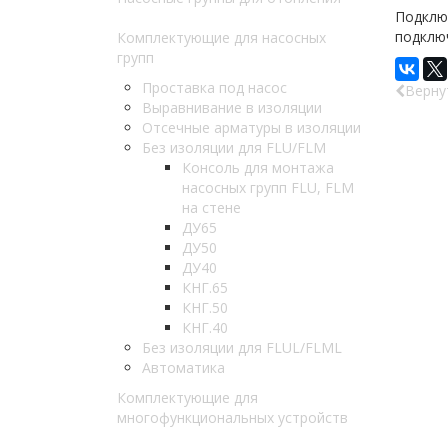
Подключ
подключ
Комплектующие для насосных
групп
Проставка под насос
Верну
Выравнивание в изоляции
Отсечные арматуры в изоляции
Без изоляции для FLU/FLM
Консоль для монтажа
насосных групп FLU, FLM
на стене
ДУ65
ДУ50
ДУ40
КНГ.65
КНГ.50
КНГ.40
Без изоляции для FLUL/FLML
Автоматика
Комплектующие для
многофункциональных устройств