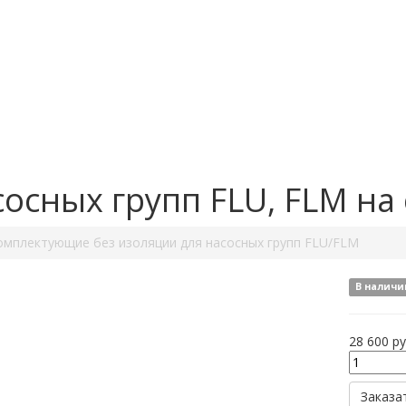
осных групп FLU, FLM на 
омплектующие без изоляции для насосных групп FLU/FLM
В наличи
28 600
ру
Заказа